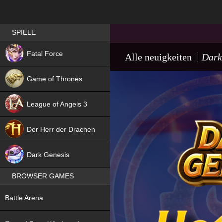
Best RPG games in Germany
SPIELE
NEW
Fatal Force
Alle neuigkeiten
Dark
Game of Thrones
League of Angels 3
HIT
Der Herr der Drachen
NEW
Dark Genesis
BROWSER GAMES
NEW
Battle Arena
NEW