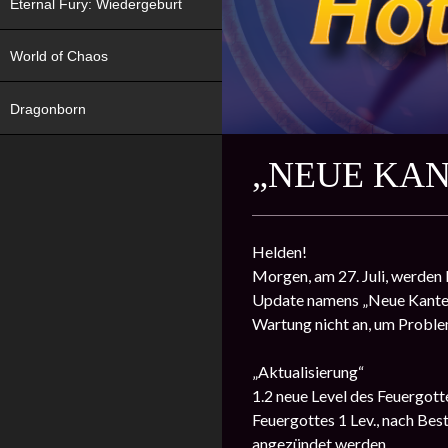
Eternal Fury: Wiedergeburt
World of Chaos
Dragonborn
„NEUE KANT
Helden!
Morgen, am 27. Juli, werden
Update namens „Neue Kante“ z
Wartung nicht an, um Proble
„Aktualisierung“
1.2 neue Level des Feuergotte
Feuergottes 1 Lev., nach Be
angezündet werden.