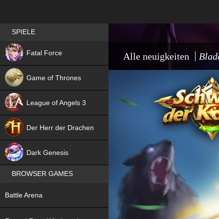
Best RPG games in Germany
SPIELE
NEW
Fatal Force
Alle neuigkeiten
Blad
Game of Thrones
League of Angels 3
HIT
Der Herr der Drachen
NEW
Dark Genesis
BROWSER GAMES
NEW
Battle Arena
NEW