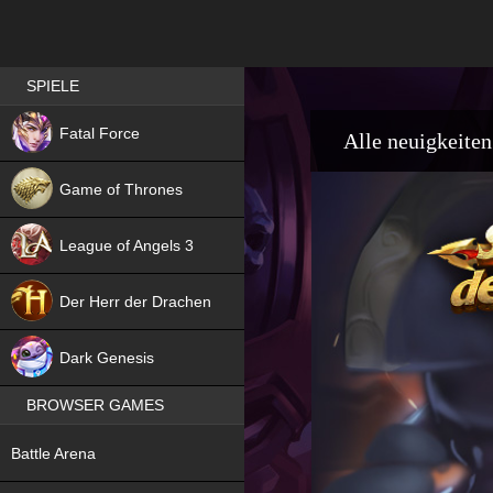
Best RPG games in Germany
SPIELE
NEW
Fatal Force
Alle neuigkeiten
Game of Thrones
League of Angels 3
HIT
Der Herr der Drachen
NEW
Dark Genesis
BROWSER GAMES
NEW
Battle Arena
NEW