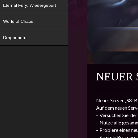
Eternal Fury: Wiedergeburt
World of Chaos
Dragonborn
NEUER 
Neuer Server „S8: B
Auf dem neuen Serve
– Versuchen Sie, de
– Nutze alle gesam
– Probiere einen ne
– Sammle Ressourcen