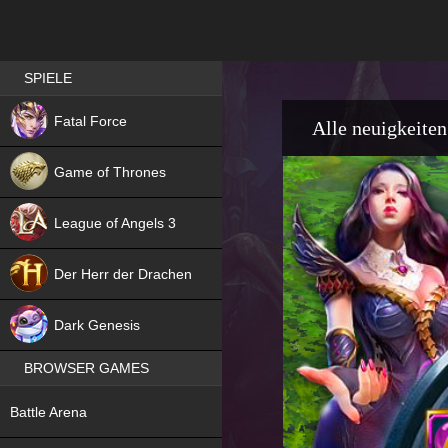
Best RPG games in Germany
SPIELE
NEW
Fatal Force
Alle neuigkeiten
Game of Thrones
League of Angels 3
HIT
Der Herr der Drachen
NEW
Dark Genesis
BROWSER GAMES
NEW
Battle Arena
NEW