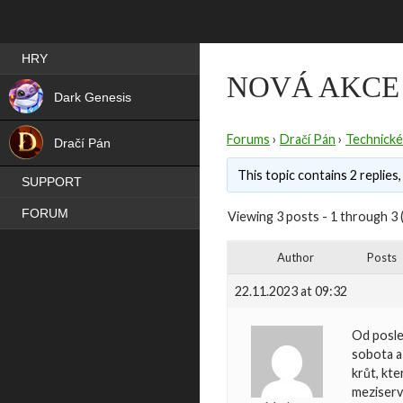
Best RPG games in Čeština
HRY
NOVÁ AKCE
NEW
Dark Genesis
HIT
Forums
›
Dračí Pán
›
Technické
Dračí Pán
This topic contains 2 replies
SUPPORT
FORUM
Viewing 3 posts - 1 through 3 (
Author
Posts
22.11.2023 at 09:32
Od posle
sobota a
krůt, kt
meziservr