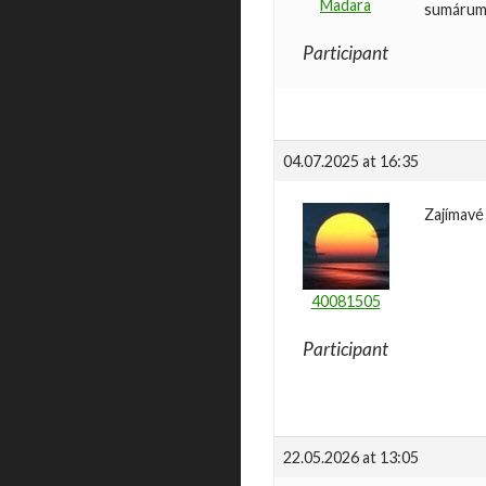
Madara
sumárum 
Participant
04.07.2025 at 16:35
Zajímavé
40081505
Participant
22.05.2026 at 13:05