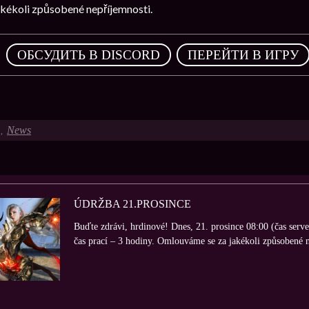
kékoli způsobené nepříjemnosti.
,
ОБСУДИТЬ В DISCORD
ПЕРЕЙТИ В ИГРУ
News
,
ÚDRŽBA 21.PROSINCE
Buďte zdrávi, hrdinové! Dnes, 21. prosince 08:00 (čas serv
čas prací – 3 hodiny. Omlouváme se za jakékoli způsobené n