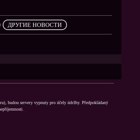
,
ДРУГИЕ НОВОСТИ
eru), budou servery vypnuty pro účely údržby. Předpokládaný
epříjemnosti.