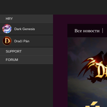
Best RPG games in Čeština
HRY
NEW
Dark Genesis
Все новости
HIT
Dračí Pán
SUPPORT
FORUM