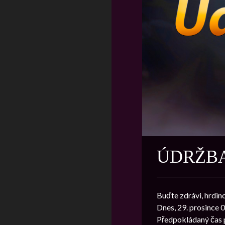
ÚDRŽBA
Buďte zdrávi, hrdin
Dnes, 29. prosince 
Předpokládaný čas p