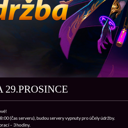
 29.PROSINCE
ové!
08:00 (čas serveru), budou servery vypnuty pro účely údržby.
rací – 3 hodiny.