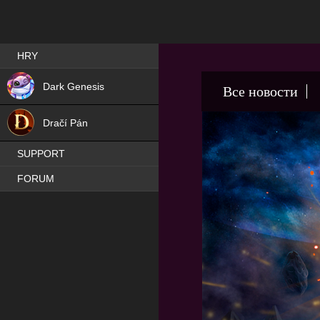
Best RPG games in Čeština
HRY
NEW
Dark Genesis
Все новости
HIT
Dračí Pán
SUPPORT
FORUM