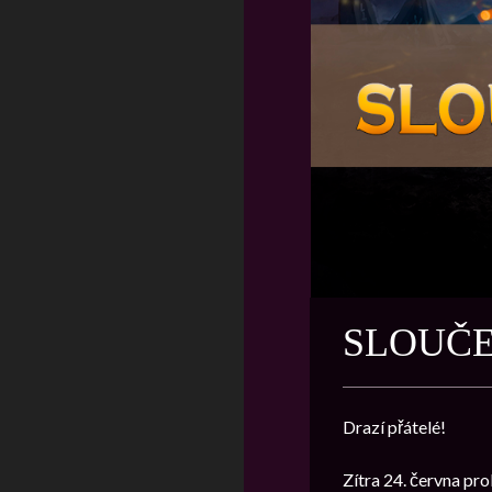
SLOUČE
Drazí přátelé!
Zítra 24. června pr