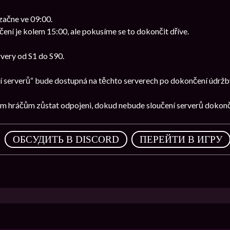
začne ve 09:00.
í je kolem 15:00, ale pokusíme se to dokončit dříve.
ervery od S1 do S90.
í serverů“ bude dostupná na těchto serverech po dokončení údržb
m hráčům zůstat odpojeni, dokud nebude sloučení serverů dokon
,
ОБСУДИТЬ В DISCORD
ПЕРЕЙТИ В ИГРУ