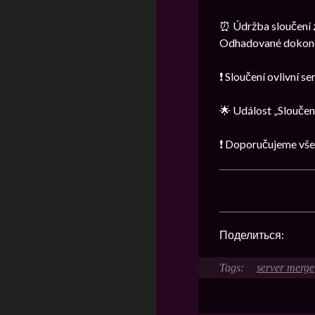
⏰ Údržba sloučení 
Odhadované dokončen
❗ Sloučení ovlivní s
🌟 Událost „Sloučen
❗ Doporučujeme vše
Поделиться:
server merge