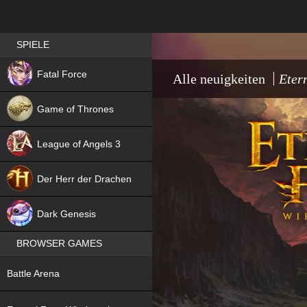
Best RPG games in Germany
SPIELE
NEW
Fatal Force
Alle neuigkeiten
Eter
Game of Thrones
League of Angels 3
HIT
Der Herr der Drachen
NEW
Dark Genesis
BROWSER GAMES
NEW
Battle Arena
NEW