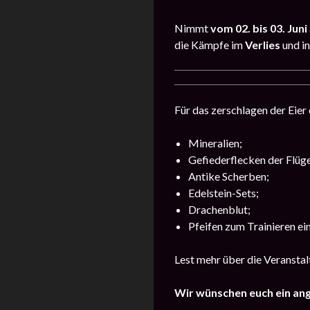
Nimmt
vom 02. bis 03. Juni
die Kämpfe im
Verlies
und i
Für das zerschlagen der Eier 
Mineralien;
Gefiederflecken der Flüge
Antike Scherben;
Edelstein-Sets;
Drachenblut;
Pfeifen zum Trainieren ei
Lest mehr über die Veransta
Wir wünschen euch ein an