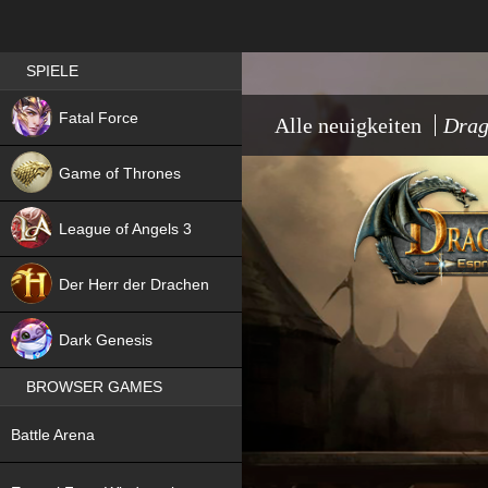
Best RPG games in Germany
SPIELE
NEW
Fatal Force
Alle neuigkeiten
Drag
Game of Thrones
League of Angels 3
HIT
Der Herr der Drachen
NEW
Dark Genesis
BROWSER GAMES
NEW
Battle Arena
NEW