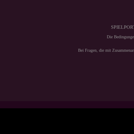
SPIELPORT
Die Bedingunge
Bei Fragen, die mit Zusammenarb