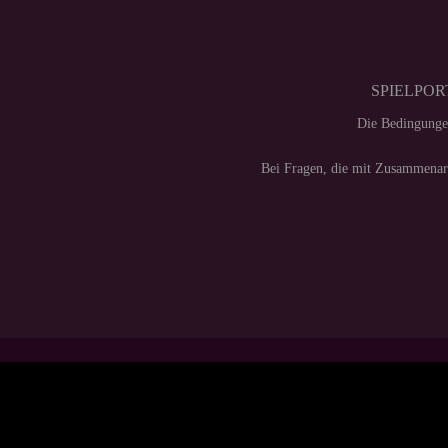
SPIELPORT
Die Bedingunge
Bei Fragen, die mit Zusammenarb