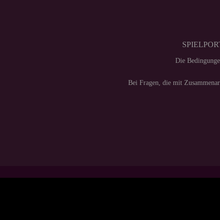
SPIELPORT
Die Bedingunge
Bei Fragen, die mit Zusammenarb