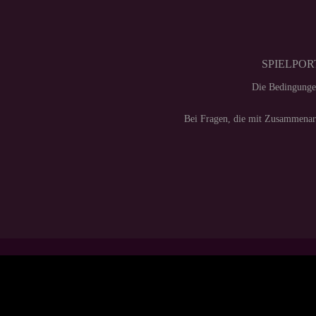
SPIELPORT
Die Bedingunge
Bei Fragen, die mit Zusammenarb