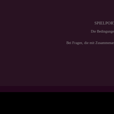
SPIELPORT
Die Bedingunge
Bei Fragen, die mit Zusammenarb