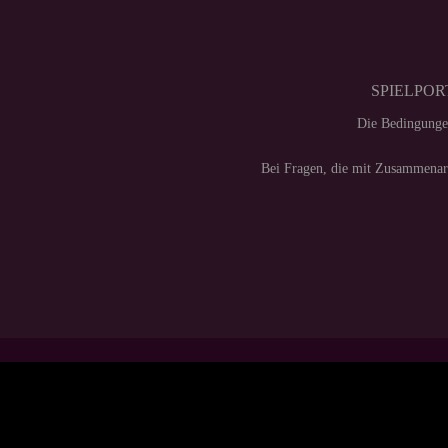
SPIELPORT
Die Bedingunge
Bei Fragen, die mit Zusammenarb