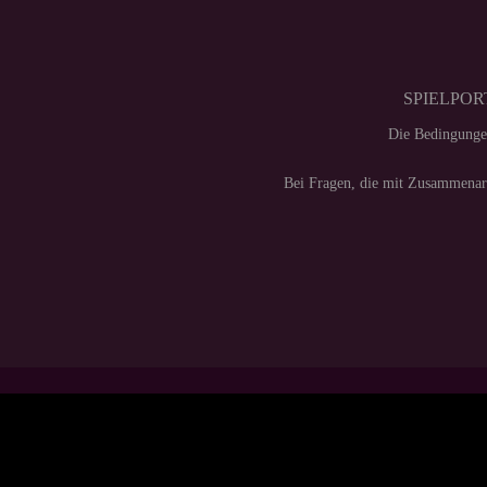
SPIELPORT
Die Bedingunge
Bei Fragen, die mit Zusammenarb