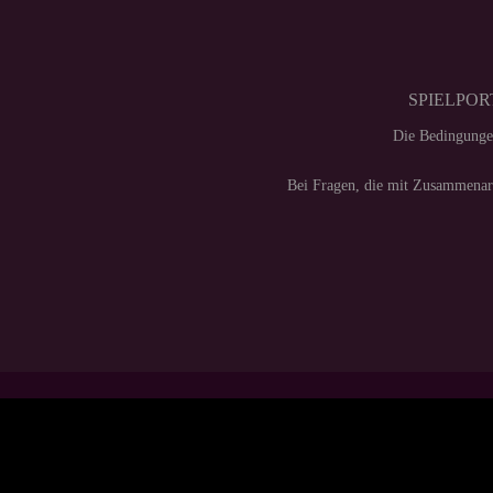
SPIELPORT
Die Bedingunge
Bei Fragen, die mit Zusammenarb