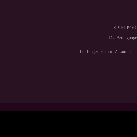
SPIELPORT
Die Bedingunge
Bei Fragen, die mit Zusammenarb