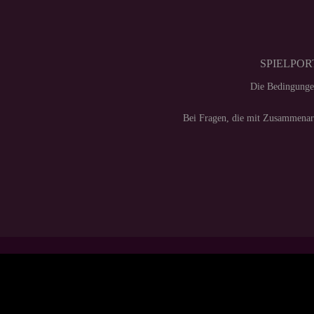
SPIELPORT
Die Bedingunge
Bei Fragen, die mit Zusammenarb