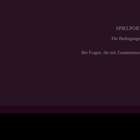
SPIELPORT
Die Bedingunge
Bei Fragen, die mit Zusammenarb