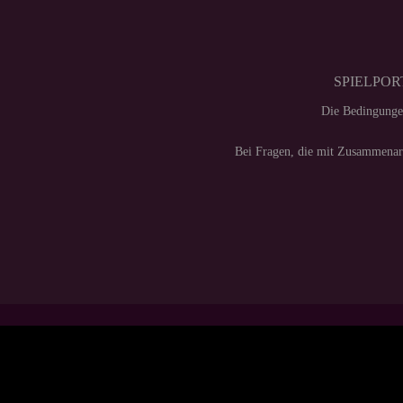
SPIELPORT
Die Bedingunge
Bei Fragen, die mit Zusammenarb