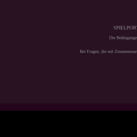
SPIELPORT
Die Bedingunge
Bei Fragen, die mit Zusammenarb