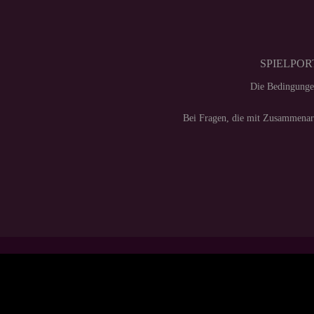
SPIELPORT
Die Bedingunge
Bei Fragen, die mit Zusammenarb