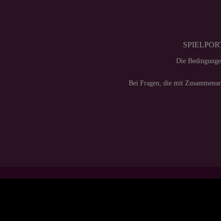
SPIELPORT
Die Bedingunge
Bei Fragen, die mit Zusammenarb