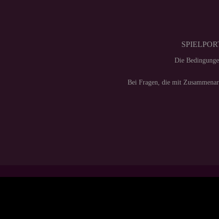
SPIELPORT
Die Bedingunge
Bei Fragen, die mit Zusammenarb