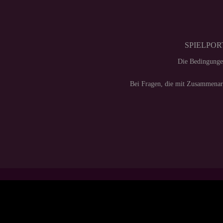
SPIELPORT
Die Bedingunge
Bei Fragen, die mit Zusammenarb