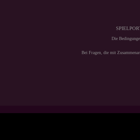
SPIELPORT
Die Bedingunge
Bei Fragen, die mit Zusammenarb