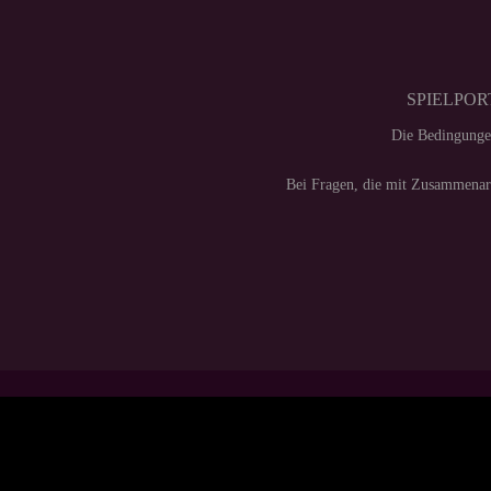
SPIELPORT
Die Bedingunge
Bei Fragen, die mit Zusammenarb