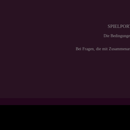
SPIELPORT
Die Bedingunge
Bei Fragen, die mit Zusammenarb