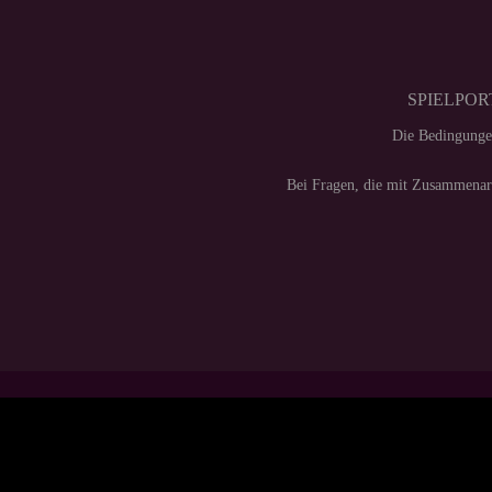
SPIELPORT
Die Bedingunge
Bei Fragen, die mit Zusammenarb