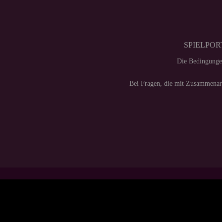
SPIELPORT
Die Bedingunge
Bei Fragen, die mit Zusammenarb