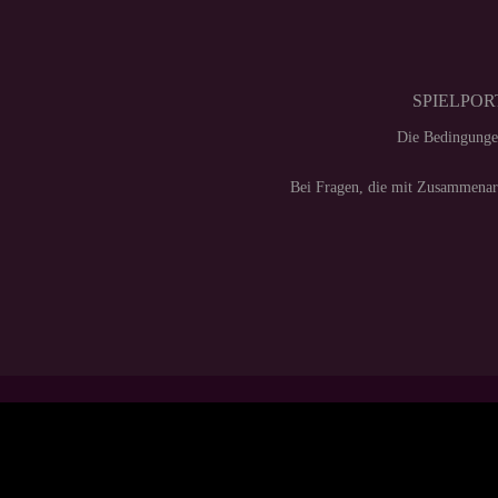
SPIELPORT
Die Bedingunge
Bei Fragen, die mit Zusammenarb