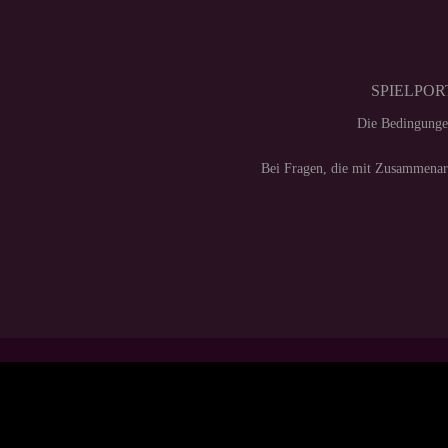
SPIELPORT
Die Bedingunge
Bei Fragen, die mit Zusammenarb