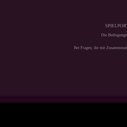
SPIELPORT
Die Bedingunge
Bei Fragen, die mit Zusammenarb