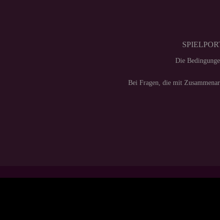
SPIELPORT
Die Bedingunge
Bei Fragen, die mit Zusammenarb