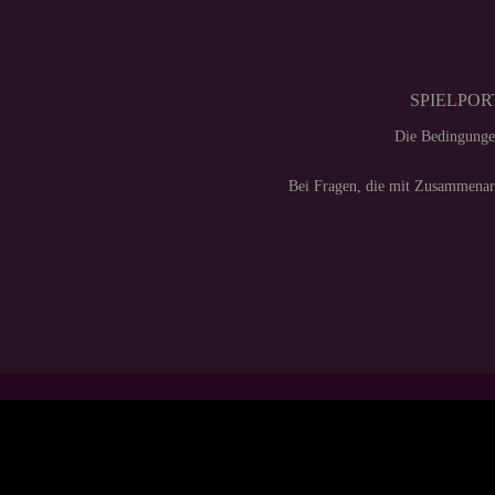
SPIELPORT
Die Bedingunge
Bei Fragen, die mit Zusammenarb