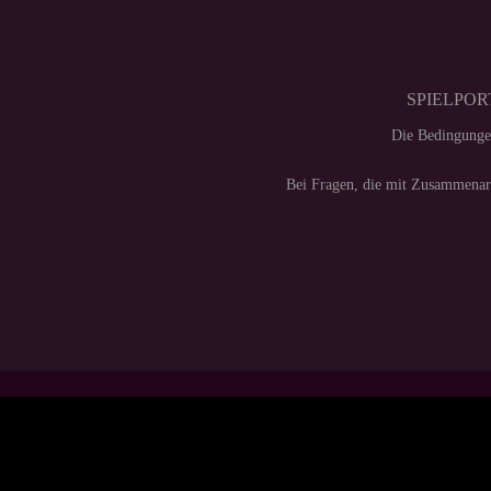
SPIELPORT
Die Bedingunge
Bei Fragen, die mit Zusammenarb