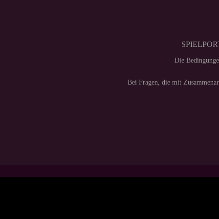
SPIELPORT
Die Bedingunge
Bei Fragen, die mit Zusammenarb