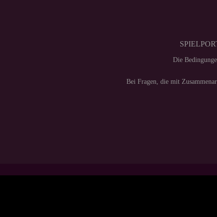
SPIELPORT
Die Bedingunge
Bei Fragen, die mit Zusammenarb