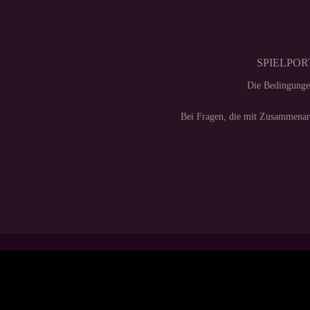
SPIELPORT
Die Bedingunge
Bei Fragen, die mit Zusammenarb