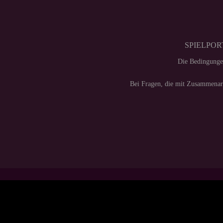
SPIELPORT
Die Bedingunge
Bei Fragen, die mit Zusammenarb