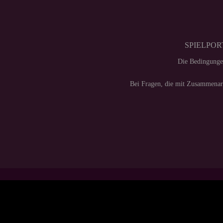
SPIELPORT
Die Bedingunge
Bei Fragen, die mit Zusammenarb