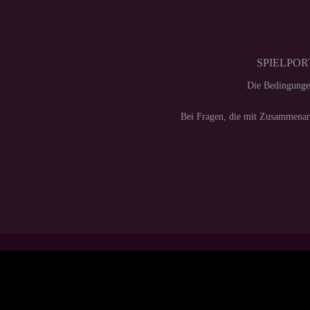
SPIELPORT
Die Bedingunge
Bei Fragen, die mit Zusammenarb