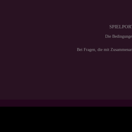
SPIELPORT
Die Bedingunge
Bei Fragen, die mit Zusammenarb