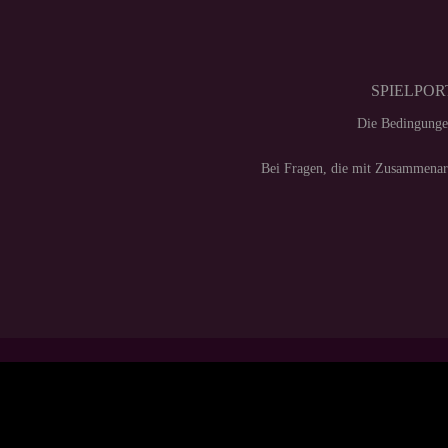
SPIELPORT
Die Bedingunge
Bei Fragen, die mit Zusammenarb