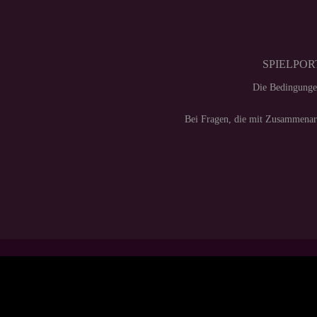
SPIELPORT
Die Bedingunge
Bei Fragen, die mit Zusammenarb