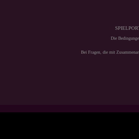
SPIELPORT
Die Bedingunge
Bei Fragen, die mit Zusammenarb