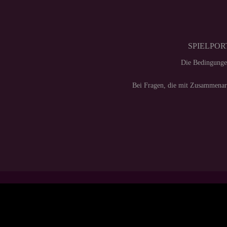
SPIELPORT
Die Bedingunge
Bei Fragen, die mit Zusammenarb