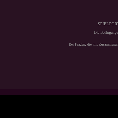
SPIELPORT
Die Bedingunge
Bei Fragen, die mit Zusammenarb