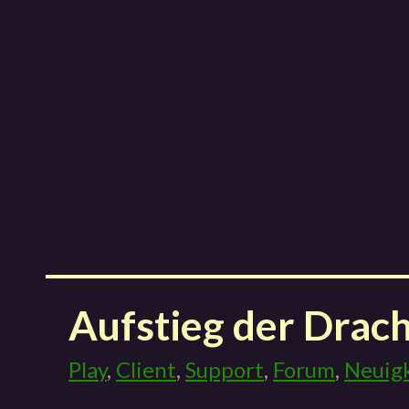
Aufstieg der Drac
Play
,
Client
,
Support
,
Forum
,
Neuig